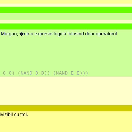
e Morgan, �ntr-o expresie logică folosind doar operatorul
 C C) (NAND D D)) (NAND E E)))
zibil cu trei.