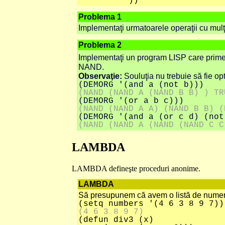
)) ; co
Problema 1
Implementaţi urmatoarele operaţii cu mulţim
Problema 2
Implementaţi un program LISP care primeşt
NAND.
Observaţie:
Souluţia nu trebuie să fie op
(DEMORG '(and a (not b)))
(NAND (NAND A (NAND B B) ) TR
(DEMORG '(or a b c)))
(NAND (NAND A A) (NAND B B) (
(DEMORG '(and a (or c d) (not
(NAND (NAND A (NAND (NAND C C
LAMBDA
LAMBDA defineşte proceduri anonime.
LAMBDA
Să presupunem că avem o listă de nume
(setq numbers '(4 6 3 8 9 7))
(4 6 3 8 9 7)
(defun div3 (x)