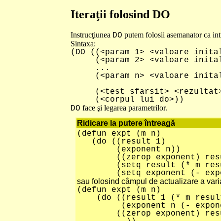
Iteraţii folosind DO
Instrucţiunea
putem folosii asemanator ca int
DO
Sintaxa:
(DO ((<param 1> <valoare inita
(<param 2> <valoare initala
...
(<param n> <valoare initala
(<test sfarsit> <rezultat
(<corpul lui do>))
face şi legarea parametrilor.
DO
Ridicare la putere întreagă
(defun expt (m n)
(do ((result 1) ; leg
(exponent n)) ; leg
((zerop exponent) res
(setq result (* m re
(setq exponent (- expone
sau folosind câmpul de actualizare a varia
(defun expt (m n)
(do ((result 1 (* m resu
(exponent n (- exponent 
((zerop exponent) resu