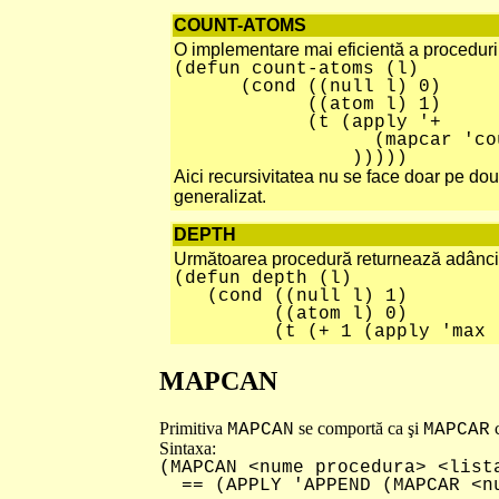
COUNT-ATOMS
O implementare mai eficientă a proceduri
(defun count-atoms (l)
(cond ((null l) 0)
((atom l) 1)
(t (apply '+
(mapcar 'count-a
)))))
Aici recursivitatea nu se face doar pe două 
generalizat.
DEPTH
Următoarea procedură returnează adânci
(defun depth (l)
(cond ((null l) 1)
((atom l) 0)
(t (+ 1 (apply 'max (map
MAPCAN
Primitiva
se comportă ca şi
c
MAPCAN
MAPCAR
Sintaxa:
(MAPCAN <nume procedura> <list
== (APPLY 'APPEND (MAPCAR <nu