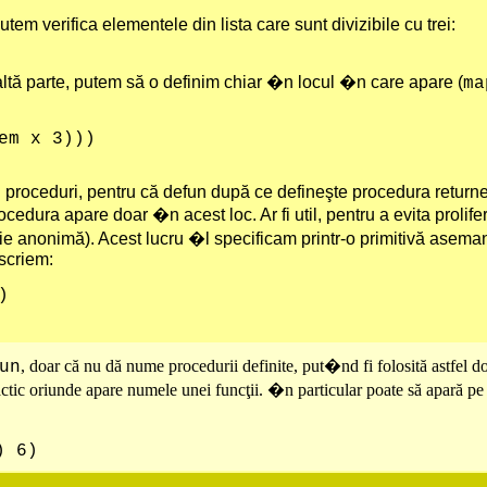
utem verifica elementele din lista care sunt divizibile cu trei:
tă parte, putem să o definim chiar �n locul �n care apare (
ma
 3)))
 proceduri, pentru că defun după ce defineşte procedura return
ocedura apare doar �n acest loc. Ar fi util, pentru a evita proli
ă fie anonimă). Acest lucru �l specificam printr-o primitivă asem
 scriem:
)
, doar că nu dă nume procedurii definite, put�nd fi folosită astfel do
un
ctic oriunde apare numele unei funcţii. �n particular poate să apară pe 
) 6)