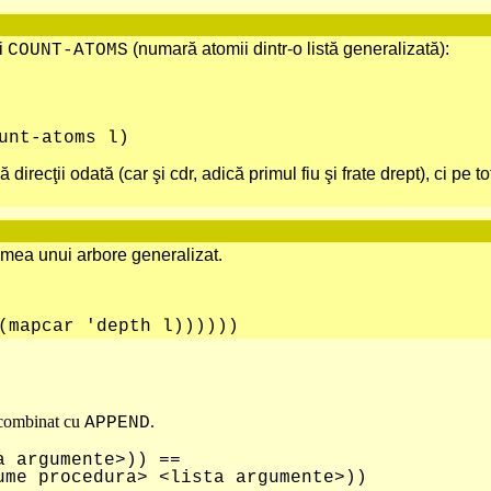
i
(numară atomii dintr-o listă generalizată):
COUNT-ATOMS
toms l)
direcţii odată (car şi cdr, adică primul fiu şi frate drept), ci pe t
mea unui arbore generalizat.
car 'depth l))))))
ombinat cu
.
APPEND
a argumente>)) ==
me procedura> <lista argumente>))