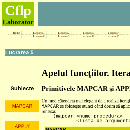
Cflp
Laborator
Home
Lucrarea 1
Lucrarea 2
Lucrarea 3
Lucrarea 4
Lucrarea 8
Lucrarea 9
Lucrarea 10
Lucrarea 11
Lucrarea 5
Apelul funcţiilor. Ite
Primitivele MAPCAR şi AP
Subiecte
Un mod câteodeta mai elegant de a realiza iteraţii
se foloseşte atunci când dorim să aplic
MAPCAR
MAPCAR
Sintaxa:
(mapcar <nume procedura>
<lista de argumente
APPLY
MAPCAR