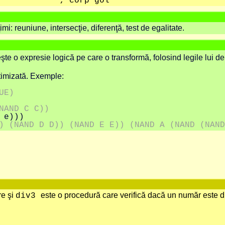
rp gol
i: reuniune, intersecţie, diferenţă, test de egalitate.
e o expresie logică pe care o transformă, folosind legile lui d
timizată. Exemple:
UE)
NAND C C))
 e)))
) (NAND D D)) (NAND E E)) (NAND A (NAND (NAND
re şi
este o procedură care verifică dacă un număr este divi
div3