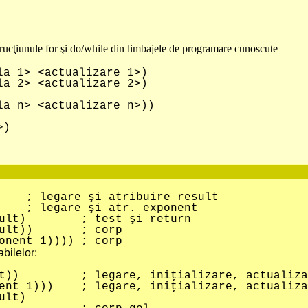
rucţiunule for şi do/while din limbajele de programare cunoscute
la 1> <actualizare 1>)
 2> <actualizare 2>)
 n> <actualizare n>))
>)
are şi atribuire result
are şi atr. exponent
ult) ; test şi return
sult)) ; corp
nt 1)))) ; corp
bilelor:
lt)) ; legare, iniţializare, actualiza
1))) ; legare, iniţializare, actualiza
lt)