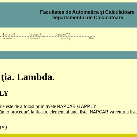
Facultatea de Automatica şi Calculatoare
Departamentul de Calculatoare
Lucrarea 5
Lucrarea 6
Lucrarea 7
Lucrarea 12
Lucrarea 13
Proiect
Orar
raţia. Lambda.
PLY
le este de a folosi primitivele
şi
.
MAPCAR
APPLY
ăm o procedură la fiecare element al unei liste.
va returna lista
MAPCAR
>)