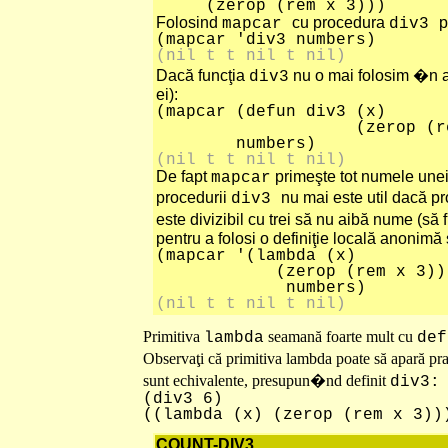
(zerop (rem x 3)))
Folosind
cu procedura
p
mapcar
div3
(mapcar 'div3 numbers)
(nil t t nil t nil)
Dacă funcţia
nu o mai folosim �n al
div3
ei):
(mapcar (defun div3 (x)
(zerop (rem x
numbers)
(nil t t nil t nil)
De fapt
primeşte tot numele unei
mapcar
procedurii
nu mai este util dacă pr
div3
este divizibil cu trei să nu aibă nume (s
pentru a folosi o definiţie locală anonimă
(mapcar '(lambda (x)
(zerop (rem x 3))
numbers)
(nil t t nil t nil)
Primitiva
seamană foarte mult cu
lambda
def
Observaţi că primitiva lambda poate să apară pra
sunt echivalente, presupun�nd definit
div3:
(div3 6)
((lambda (x) (zerop (rem x 3))
COUNT-DIV3