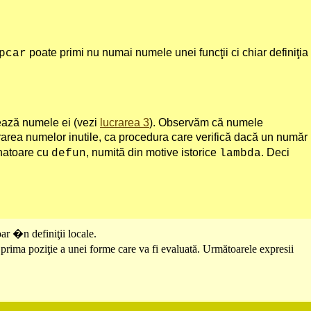
poate primi nu numai numele unei funcţii ci chiar definiţia
pcar
ează numele ei (vezi
lucrarea 3
). Observăm că numele
ferarea numelor inutile, ca procedura care verifică dacă un număr
anatoare cu
, numită din motive istorice
. Deci
defun
lambda
ar �n definiţii locale.
prima poziţie a unei forme care va fi evaluată. Următoarele expresii