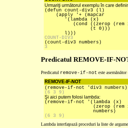
Urmariţi următorul exemplu în care definim
(defun count-div3 (l)
(apply '+ (mapcar
'(lambda (x)
(cond ((zerop (rem x 
(t 0)))
l)))
COUNT-DIV3
(count-div3 numbers)
3
Predicatul REMOVE-IF-NO
Predicatul
este asemănător c
remove-if-not
REMOVE-IF-NOT
(remove-if-not 'div3 numbers)
(6 3 9)
Şi aici putem folosi lambda:
(remove-if-not '(lambda (x)
(zerop (rem x 3
numbers)
(6 3 9)
Lambda interfaţează proceduri la liste de argume