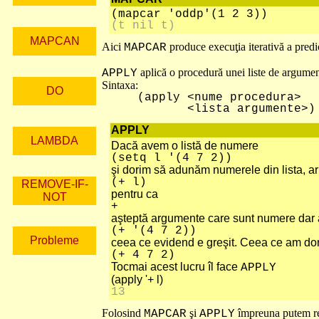
(mapcar 'oddp'(1 2 3))
(t nil t)
MAPCAN
Aici
produce execuţia iterativă a predi
MAPCAR
aplică o procedură unei liste de argumen
APPLY
Sintaxa:
DO
(apply <nume procedura>
<lista argumente>)
APPLY
LAMBDA
Dacă avem o listă de numere
(setq l '(4 7 2))
şi dorim să adunăm numerele din lista, ar
(+ l)
REMOVE-IF-
pentru ca
NOT
+
aşteptă argumente care sunt numere dar a
(+ '(4 7 2))
Probleme
ceea ce evidend e greşit. Ceea ce am dori
(+ 4 7 2)
Tocmai acest lucru îl face
APPLY
(apply '+ l)
13
Folosind
şi
împreuna putem re
MAPCAR
APPLY