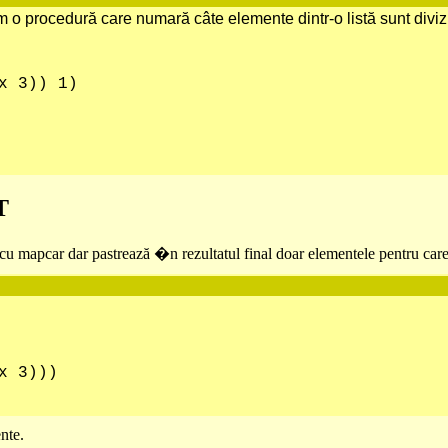
 o procedură care numară câte elemente dintr-o listă sunt divizib
3)) 1)
T
u mapcar dar pastrează �n rezultatul final doar elementele pentru care
)))
nte.