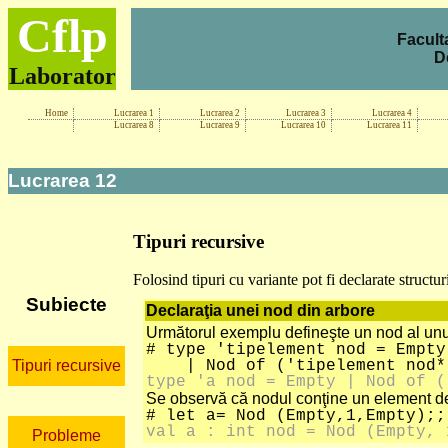
Cflp
Facult
D
Laborator
Home
Lucrarea 1
Lucrarea 2
Lucrarea 3
Lucrarea 4
Lucrarea 8
Lucrarea 9
Lucrarea 10
Lucrarea 11
Lucrarea 12
Tipuri recursive
Folosind tipuri cu variante pot fi declarate structur
Subiecte
Declaraţia unei nod din arbore
Următorul exemplu defineşte un nod al unu
# type 'tipelement nod = Empty
Tipuri recursive
| Nod of ('tipelement nod*'t
type 'a nod = Empty | Nod of (
Se observă că nodul conţine un element de
# let a= Nod (Empty,1,Empty);;
val a : int nod = Nod (Empty, 
Probleme