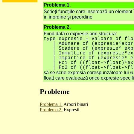
Problema 1.
Scrieţi funcţiile care inserează un element
în inordine şi preordine.
Problema 2.
Fiind dată o expresie prin strucura:
type expresie = Valoare of flo
| Adunare of (expresie*expr
| Scadere of (expresie* exp
| Inmultire of (expresie*ex
| Impartire of (expresie* e
| Fc1 of ((float->float)*ex
| Fc2 of ((float->float->flo
să se scrie expresia corespunzătoare lui
6
float) care evaluează orice expresie specifi
Probleme
Problema 1.
Arbori binari
Problema 2.
Expresii