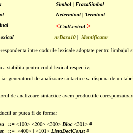
a
Simbol
|
FrazaSimbol
ol
Neterminal
|
Terminal
inal
<
>
CodLexical
exical
nrBaza10
|
identificator
espondenta intre codurile lexicale adoptate pentru limbajul surs
a stabilita pentru codul lexical respectiv;
 iar generatorul de analizoare sintactice sa dispuna de un tabel
torul de analizoare sintactice avem productiile corespunzatoa
ductii ar putea fi de forma:
sa
::=
<100> <200> <300>
Bloc
<301>
#
st
::=
<400>
|
<101>
ListaDeclConst
#