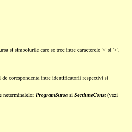
a si simbolurile care se trec intre caracterele '<' si '>'.
 de corespondenta intre identificatorii respectivi si
re neterminalelor
ProgramSursa
si
SectiuneConst
(vezi