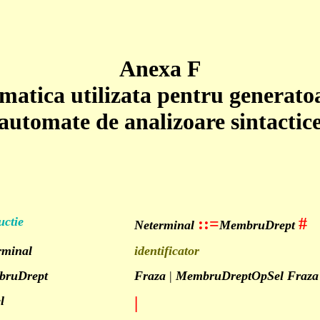
Anexa F
atica utilizata pentru generato
automate de analizoare sintactic
uctie
::=
#
Neterminal
MembruDrept
rminal
identificator
ruDrept
Fraza
|
MembruDreptOpSel
Fraza
l
|