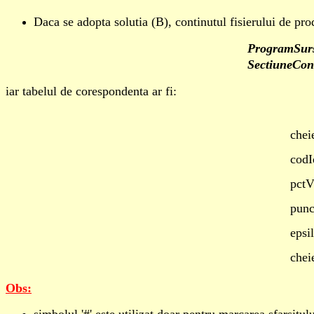
Daca se adopta solutia (B), continutul fisierului de pro
ProgramSur
SectiuneCon
iar tabelul de corespondenta ar fi:
chei
codI
pctV
punc
epsi
chei
Obs: