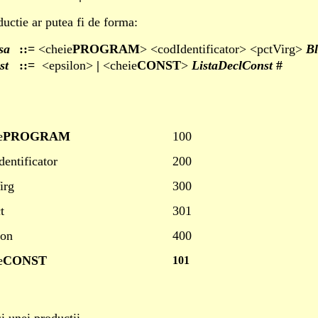
ductie ar putea fi de forma:
sa
::=
<cheie
PROGRAM
> <codIdentificator> <pctVirg>
Bl
st
::=
<epsilon>
|
<cheie
CONST
>
ListaDeclConst
#
e
PROGRAM
100
dentificator
200
irg
300
t
301
lon
400
e
CONST
101