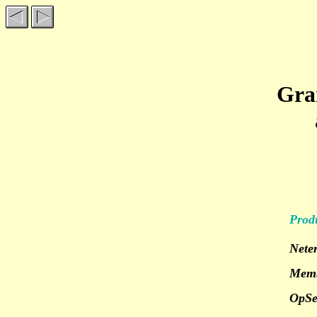
Gram
Prod
Nete
Memb
OpSe